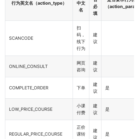
行为英文名（action_type）
中文
必
（action_para
名
填
扫
码，
建
SCANCODE
线下
议
行为
网页
建
ONLINE_CONSULT
咨询
议
建
COMPLETE_ORDER
下单
是
议
小课
建
LOW_PRICE_COURSE
是
付费
议
正价
建
REGULAR_PRICE_COURSE
课转
是
议