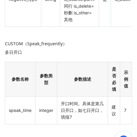
同行 is_delete=
秒删 is_other=
其他
CUSTOM（Speak_frequently）
多日开口
是
示
参数类
否
参数名称
参数描述
例
型
必
值
填
开口时间。具体是第几
建
speak_time
integer
日开口，如七日开口，
7
议
填报7