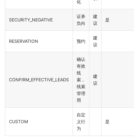
化
证券
建
SECURITY_NEGATIVE
是
负向
议
建
RESERVATION
预约
议
确认
有效
线
建
CONFIRM_EFFECTIVE_LEADS
索，
议
线索
管理
用
自定
CUSTOM
义行
是
为